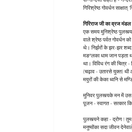
सन्नान्दजी कहते हैं - नन्
गिरिश्रेष्ठ गोवर्धन साक्षात्
गिरिराज जी का व्रज मंडल म
एक समय मुनिश्रेष्ठ पुलस्त्
वाले श्रेष्ठ पर्वत गोवर्धन 
थे। निर्झरों के झर-झर शब्
मङªलका धाम जान पड़ता था। 
था। विविध रंग की चित्र - 
(चढ़ाव - उतारसे युक्त) थी औ
मयुरों की केका ध्वनि से मण्
मुनिवर पुलस्त्यके मन में उ
पूजन - स्वागत - सत्कार क
पुलस्त्यने कहा - द्रोण ! तु
मनुष्योंका सदा जीवन देनेवा