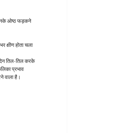
! उनके ओष्ठ फड़कने 
 भर क्षीण होता चला 
तिदिन तिल-तिल करके 
कलिका प्रभाव 
रने वाला है।