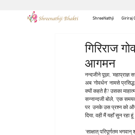
ShreeNathji
Giriraj
गिरिराज गोव
आगमन
नन्दजीने पूछा, ‘महाप्राज्ञ 
अब ‘गोवर्धन’ नामसे प्रसिद्ध
क्यों कहते है? उसका माहात्
सन्नान्दजी बोले, ‘एक समयकी 
पर  उनके उस प्रश्न को और भ
दिया, वही मैं यहाॅं सुन रहा हूं
‘साक्षात् परिपूर्णतम भगवान