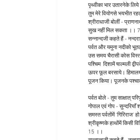
पृथ्वीका भार उतारनेके लिये
तुम मेरे वियोगसे भयभीत र
श्रीराधाजी बोलीं - प्राणनाथ !
सुख नहीं मिल सकता ।। 
सन्नान्दजी कहते हैं - नन्द
पर्वत और यमुना नदीको भू
उस समय चैरासी कोस विस्तार
पश्चिम  दिशामें षाल्मली द
ऊपर फूल बरसाये। हिमालय औ
पूजन किया। पूजनके पश्चात 
पर्वत बोले - तुम साक्षात् प
गोपाल एवं गोप - सुन्दरियाॅं श
समस्त पर्वतोंमें ‘गिरिराज’ 
श्रीकृष्णके हाथोंमें किसी
15 ।।