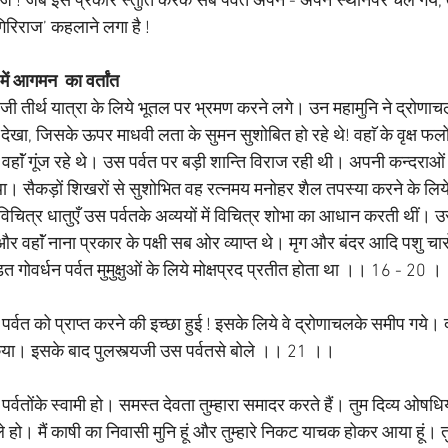
दराज ! जब इस प्रकार स्तुति करके सब पर्वत अपने - अपने स्थानपर चले गये,
 ‘गिरिराज’ कहलाने लगा है ! 
ें आगमन  का वर्तांत 
यजी तीर्थ यात्रा के लिये भूतल पर भ्रमण करने लगे। उन महामुनि ने द्रोणाचल क
को देखा, जिसके ऊपर माधवी लता के सुमन सुशोबित हो रहे थे! वहाॅ के वृक्ष फलों
द वहाॅं गूंज रहे थे। उस पर्वत पर बड़ी शान्ति विराज रही थी। अपनी कन्दराओ
सैकड़ों शिखरों से सुशोभित वह रत्नमय मनोहर शैल तपस्या करने के लिये
विचित्र धातुएँ उस पर्वतके अव्ययों में विचित्र शोभा का आधान करती थीं। उ
र वहाॅं नाना प्रकार के पक्षी सब ओर व्याप्त थे। मृग और बंदर आदि पशु चार
डित गोवर्धन पर्वत मुमुक्षुओं के लिये मोक्षप्रद प्रतीत होता था ।। 16 - 20 ।
स पर्वत को प्राप्त करने की इच्छा हुई ! इसके लिये वे द्रोणाचलके समीप गये।
िया। इसके बाद पुलस्त्यजी उस पर्वतसे बोले ।। 21 ।।
म पर्वतोंके स्वामी हो। समस्त देवता तुम्हारा समादर करते हैं। तुम दिव्य ओषधि
ले हो। मैं काषी का निवासी मुनि हूं और तुम्हारे निकट याचक होकर आया हूं। त