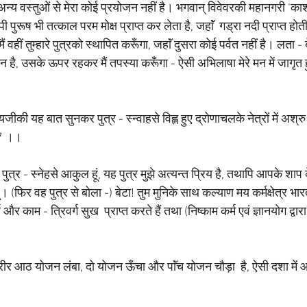
ं अन्य वस्तुओं से मेरा कोई प्रयोजन नहीं है। भगवान् विवेवरकी महानगरी ‘काशी’
ी पुरूष भी तत्काल परम मोक्ष प्राप्त कर लेता है, जहाॅं  गड्रा नदी प्राप्त होती 
ं वहीं तुम्हारे पुत्रको स्थापित करूँगा, जहाॅं दुसरा कोई पर्वत नहीं है। लता - बे
ोवर्धन है, उसके ऊपर रहकर मैं तपस्या करूँगा - ऐसी अभिलाषा मेरे मन में जागृ
त्यजीकी यह बात सुनकर पुत्र - स्न्वाहसे विह्ल हुए द्रोणाचलके नेत्रों में अश
27 ।।
ं पुत्र - स्नेहसे आकुल हूं, यह पुत्र मुझे अत्यन्त प्रिय है, तथापि आपके शा
हूं। (फिर वह पुत्र से बोला -) बेटा! तुम मुनिके साथ कल्याण मय कर्मक्षेत्र भारतव
अर्थ और काम - त्रिवर्ग सुख  प्राप्त करते हैं तथा (निष्काम कर्म एवं ज्ञानयोग द्वारा)
।
ा शरीर आठ योजन लंबा, दो योजन ऊँचा और पाॅंच योजन चौड़ा  है, ऐसी दशा में