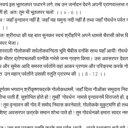
 स्वयं इस भूतरलपर पधारने लगे, तब उन जर्नादन देवने अपनी प्राणवल्लभा राध
हती हो, अतः तुम भी भूतलपर चलो’ ।। 4 - 6 ।।
 जहाॅं वृन्दावन नहीं है, जहाॅं यह यमुना नदी नहीं है तथा जहाॅं गोवर्धन पर्वत नही
7 ।।
राज! श्रीराधा की यह बात सुनकर स्वयं श्रीहरिने अपने धामसे चैरासी कोस विस
तलपर भेजा। 
वाली गोलोककी सर्वलोकवन्दिता भूमि चैबीस वनोंके साथ यहाॅं आयी! गोवर्धन 
्वीपके भीतर द्रोणाचलकी पत्नीके गर्भसे जन्म ग्रहण किया। उस अवसरपर देवता
र सुमेरू आदि समस्त पर्वतोंने वहां आकर प्रणाम और परिक्रमा करके गोवर
 उन महान् पर्वतोंने उसकी स्तुति प्रारम्भ की ।। 8 - 12 ।।
रिपूर्णतम भगवान् श्रीकृष्णचद्रके गोलोकधाममें, जहाॅं दिव्य गौओंका समुदाय न
ोभा पाती हैं, सुशोभित होते हो ! तुम्हीं ‘गोवर्धन’ नामसे वृन्दावनमें विराजते हो,
हो ! तुम वृन्दावन की गोद में समोद निवास करनेवाले, गोलोकके मुकुटमणि हो तथा प
 विशिष्ट अवसरपर छत्रके समान शोभा पाते हो ! तुम गोवर्धनको हमारा सादर न