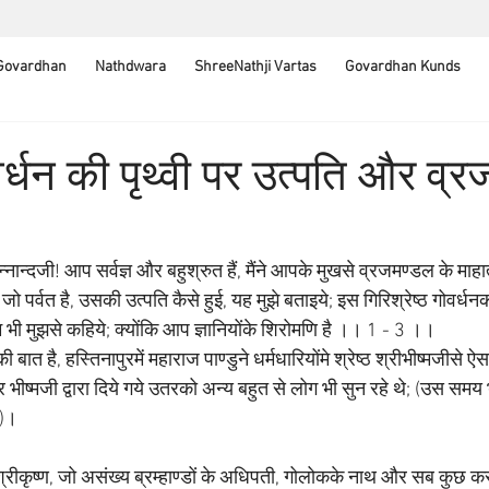
 Govardhan
Nathdwara
ShreeNathji Vartas
Govardhan Kunds
र्धन की पृथ्वी पर उत्पति और व्रज
सन्नान्दजी! आप सर्वज्ञ और बहुश्रुत हैं, मैंने आपके मुखसे व्रजमण्डल के माहात
 जो पर्वत है, उसकी उत्पति कैसे हुई, यह मुझे बताइये; इस गिरिश्रेष्ठ गोवर्धन
म भी मुझसे कहिये; क्योंकि आप ज्ञानियोंके शिरोमणि है ।। 1 - 3 ।।
बात है, हस्तिनापुरमें महाराज पाण्डुने धर्मधारियोंमे श्रेष्ठ श्रीभीष्मजीसे ऐस
ीष्मजी द्वारा दिये गये उतरको अन्य बहुत से लोग भी सुन रहे थे; (उस समय भ
 )।  
् श्रीकृष्ण, जो असंख्य ब्रम्हाण्डों के अधिपती, गोलोकके नाथ और सब कुछ करने