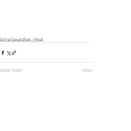
Giriraj Govardhan - Hindi
See All
Recent Posts