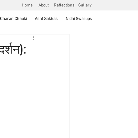
Home
About
Reflections
Gallery
Charan Chauki
Asht Sakhas
Nidhi Swarups
दर्शन):