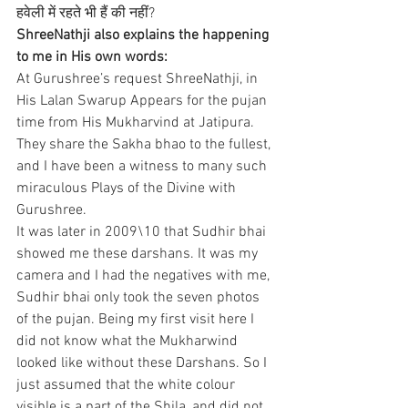
हवेली में रहते भी हैं की नहीं?
ShreeNathji also explains the happening 
to me in His own words: 
At Gurushree’s request ShreeNathji, in 
His Lalan Swarup Appears for the pujan 
time from His Mukharvind at Jatipura. 
They share the Sakha bhao to the fullest, 
and I have been a witness to many such 
miraculous Plays of the Divine with 
Gurushree.
It was later in 2009\10 that Sudhir bhai 
showed me these darshans. It was my 
camera and I had the negatives with me, 
Sudhir bhai only took the seven photos 
of the pujan. Being my first visit here I 
did not know what the Mukharwind 
looked like without these Darshans. So I 
just assumed that the white colour 
visible is a part of the Shila, and did not 