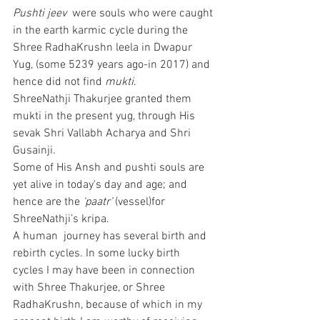
Pushti jeev 
 were souls who were caught 
in the earth karmic cycle during the 
Shree RadhaKrushn leela in Dwapur 
Yug, (some 5239 years ago-in 2017) and 
hence did not find 
mukti
. 
ShreeNathji Thakurjee granted them 
mukti in the present yug, through His 
sevak Shri Vallabh Acharya and Shri 
Gusainji. 
Some of His Ansh and pushti souls are 
yet alive in today's day and age; and 
hence are the 
‘paatr’
 (vessel)for 
ShreeNathji’s kripa. 
A human  journey has several birth and 
rebirth cycles. In some lucky birth 
cycles I may have been in connection  
with Shree Thakurjee, or Shree 
RadhaKrushn, because of which in my 