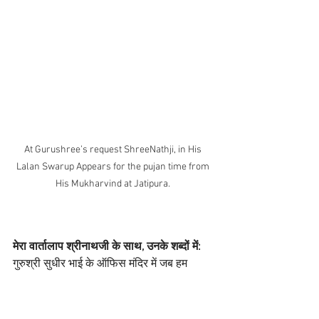
At Gurushree’s request ShreeNathji, in His 
Lalan Swarup Appears for the pujan time from 
His Mukharvind at Jatipura. 
मेरा वार्तालाप श्रीनाथजी के साथ, उनके शब्दों में:
गुरुश्री सुधीर भाई के ऑफिस मंदिर में जब हम 
तस्वीर देख रहे थे, ठाकुरजी श्रीनाथजी का आगमन 
होता है, और वे जिद्द करते हैं की दर्शन के समय का 
विवरण वे खुद करेंगे।