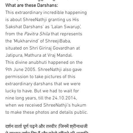
What are these Darshans:
This extraordinary incredible happening 
is about ShreeNathji granting us His
Sakshat Darshans' as ‘Lalan Swarup’, 
from the 
Pavitra Shila
 that represents 
the ‘Mukharvind’ of ShreejiBaba,  
situated on Shri Giriraj Govardhan at 
Jatipura, Mathura at Vraj Mandal.
This divine anubhuti happened on the 
9th June 2005. ShreeNathji also gave 
permission to take pictures of this 
extraordinary darshans that we were 
lucky to have. But we had to wait for 
nine long years, till the 24.10.2014, 
when we received ShreeNathji’s hukum 
to make these photos and details public.
दर्शन वार्ता पूर्ण पढ़ने और तस्वीर (जिनमें श्रीनाथजी 