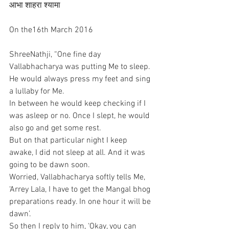
आभा शाहरा श्यामा
On the16th March 2016
ShreeNathji, “One fine day 
Vallabhacharya was putting Me to sleep. 
He would always press my feet and sing 
a lullaby for Me.
In between he would keep checking if I 
was asleep or no. Once I slept, he would 
also go and get some rest.
But on that particular night I keep 
awake, I did not sleep at all. And it was 
going to be dawn soon.
Worried, Vallabhacharya softly tells Me, 
‘Arrey Lala, I have to get the Mangal bhog 
preparations ready. In one hour it will be 
dawn’.
So then I reply to him, ‘Okay, you can 