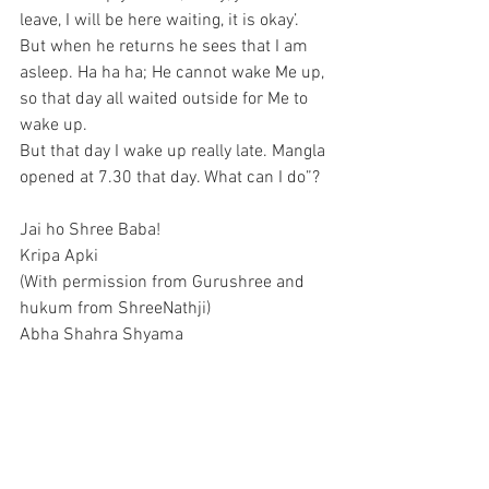
leave, I will be here waiting, it is okay’.
But when he returns he sees that I am 
asleep. Ha ha ha; He cannot wake Me up, 
so that day all waited outside for Me to 
wake up. 
But that day I wake up really late. Mangla 
opened at 7.30 that day. What can I do”?
Jai ho Shree Baba!
Kripa Apki
(With permission from Gurushree and 
hukum from ShreeNathji)
Abha Shahra Shyama