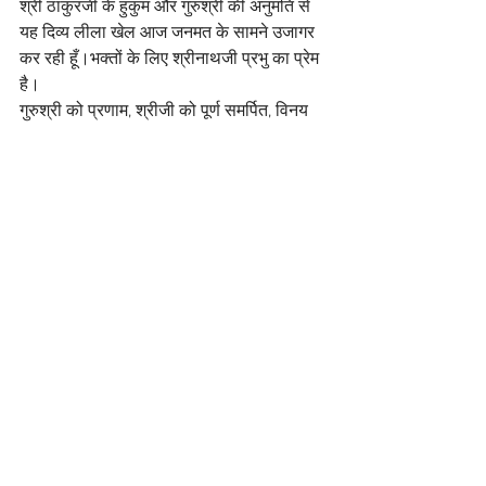
श्री ठाकुरजी के हुकुम और गुरुश्री की अनुमति से 
यह दिव्य लीला खेल आज जनमत के सामने उजागर 
कर रही हूँ।भक्तों के लिए श्रीनाथजी प्रभु का प्रेम 
है।
गुरुश्री को प्रणाम, श्रीजी को पूर्ण समर्पित, विनय 
पूर्ण इस कृपा के लिए नत मस्तक हूँ।
With Thakurjee's desire and my 
Gurushree's permission this  present 
day leela and Khel is being made public. 
It is ShreeNathji's Love for His bhakts.
My pranam to my Gurushree and 
MahaGurushree, I am humbled by this 
divyata in my life and the divine love and 
kripa that I am showered with!
Jai Shreeji
Jai Shree Radhe Krishn!
पूर्णता से समर्पित मेरे श्रीजी के चरणों में
Abha Shahra Shyama